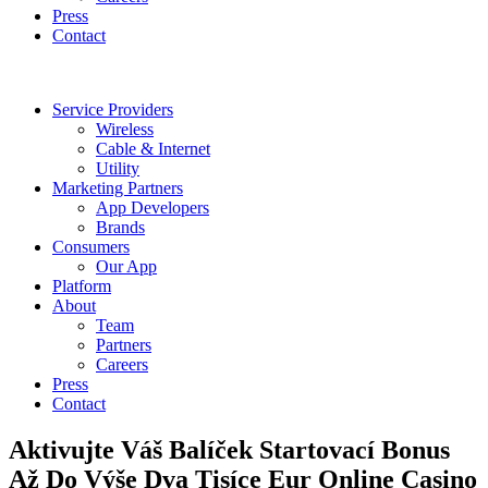
Press
Contact
Service Providers
Wireless
Cable & Internet
Utility
Marketing Partners
App Developers
Brands
Consumers
Our App
Platform
About
Team
Partners
Careers
Press
Contact
Aktivujte Váš Balíček Startovací Bonus
Až Do Výše Dva Tisíce Eur Online Casino