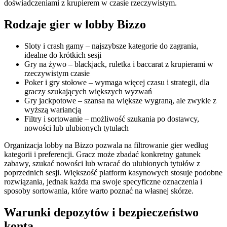
doświadczeniami z krupierem w czasie rzeczywistym.
Rodzaje gier w lobby Bizzo
Sloty i crash gamy – najszybsze kategorie do zagrania,
idealne do krótkich sesji
Gry na żywo – blackjack, ruletka i baccarat z krupierami w
rzeczywistym czasie
Poker i gry stołowe – wymaga więcej czasu i strategii, dla
graczy szukających większych wyzwań
Gry jackpotowe – szansa na większe wygraną, ale zwykle z
wyższą wariancją
Filtry i sortowanie – możliwość szukania po dostawcy,
nowości lub ulubionych tytułach
Organizacja lobby na Bizzo pozwala na filtrowanie gier według
kategorii i preferencji. Gracz może zbadać konkretny gatunek
zabawy, szukać nowości lub wracać do ulubionych tytułów z
poprzednich sesji. Większość platform kasynowych stosuje podobne
rozwiązania, jednak każda ma swoje specyficzne oznaczenia i
sposoby sortowania, które warto poznać na własnej skórze.
Warunki depozytów i bezpieczeństwo
konta