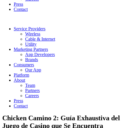
Press
Contact
Service Providers
Wireless
Cable & Internet
Utility
Marketing Partners
App Developers
Brands
Consumers
Our App
Platform
About
Team
Partners
Careers
Press
Contact
Chicken Camino 2: Guía Exhaustiva del
Juego de Casino que Se Encuentra