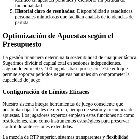
funcionalidad
Historial claro de resultados:
Disponibilidad a estadísticas
personales minuciosas que facilitan análisis de tendencias de
partida
Optimización de Apuestas según el
Presupuesto
La gestión financiera determina la sostenibilidad de cualquier táctica.
Sugerimos dividir el capital total en sesiones independientes,
asignando entre 50 y 100 jugadas base por sesión. Este enfoque
permite soportar períodos negativas naturales sin comprometer la
capacidad de juego.
Configuración de Límites Eficaces
Nuestro sistema integra herramientas de juego consciente que
posibilitan fijar límites de derrota, tiempo de sesión y frecuencia de
apuestas. Los jugadores expertos emplean estas funciones no como
restricciones, sino como instrumentos estratégicos para preservar
control durante sesiones extendidas.
La mezcla de RTP superior, sistemas transparentes y flexibilidad