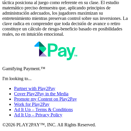
táctica posiciona al juego como referente en su clase. El estudio
matemático preciso demuestra que, aplicando principios de
administración adecuados, los jugadores maximizan su
entretenimiento mientras preservan control sobre sus inversiones. La
clave radica en comprender que toda decisión de avance o retiro
constituye un cálculo de riesgo-beneficio basado en posibilidades
reales, no en intuición emocional.
Gamifying Payment.™
I'm looking to...
Partner with Play2Pay
Cover Play2Pay in the Media
Promote my Content on Play2Pay
Work for Play2Pay
Ad It Up – Terms & Conditions
Ad It Up – Privacy Policy
©2026 PLAY2PAY™, INC. All Rights Reserved.