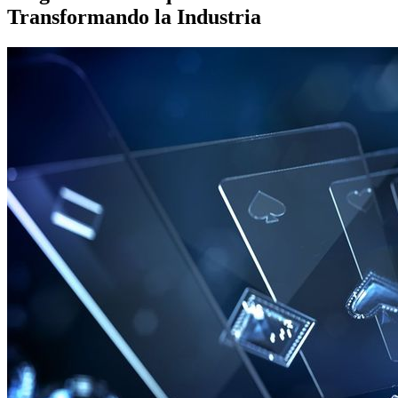
Transformando la Industria