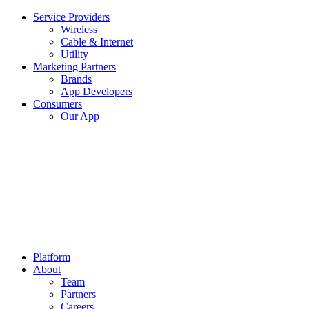
Service Providers
Wireless
Cable & Internet
Utility
Marketing Partners
Brands
App Developers
Consumers
Our App
Platform
About
Team
Partners
Careers