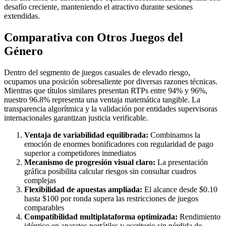
desafío creciente, manteniendo el atractivo durante sesiones
extendidas.
Comparativa con Otros Juegos del
Género
Dentro del segmento de juegos casuales de elevado riesgo,
ocupamos una posición sobresaliente por diversas razones técnicas.
Mientras que títulos similares presentan RTPs entre 94% y 96%,
nuestro 96.8% representa una ventaja matemática tangible. La
transparencia algorítmica y la validación por entidades supervisoras
internacionales garantizan justicia verificable.
Ventaja de variabilidad equilibrada:
Combinamos la
emoción de enormes bonificadores con regularidad de pago
superior a competidores inmediatos
Mecanismo de progresión visual claro:
La presentación
gráfica posibilita calcular riesgos sin consultar cuadros
complejas
Flexibilidad de apuestas ampliada:
El alcance desde $0.10
hasta $100 por ronda supera las restricciones de juegos
comparables
Compatibilidad multiplataforma optimizada:
Rendimiento
idéntico en aparatos portátiles y escritorio sin pérdida de