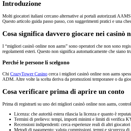
Introduzione
Molti giocatori italiani cercano alternative ai portali autorizzati AAM
Questo articolo guida passo passo, con suggerimenti pratici e una chec
Cosa significa davvero giocare nei casin
I “migliori casinò online non aams” sono operatori che non sono regis
regolamenti esteri. Questo non significa automaticamente che siano truf
Perché le persone li scelgono
Chi
CrazyTower Casino
cerca i migliori casinò online non aams spess
ADM. Altre volte la scelta deriva da promozioni temporanee o da gioc
Cosa verificare prima di aprire un conto
Prima di registrarti su uno dei migliori casinò online non aams, control
Licenza: che autorità estera rilascia la licenza e quanto è reputa
Termini di prelievo: tempi, importi minimi e limiti di verifica 
Recensioni indipendenti: cerca esperienze reali di altri giocatori 
Metodi di pagamento: valuta commissioni, tempi e sicurezza di ca