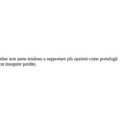
ò online non aams tendono a supportare più opzioni come portafogli
non inseguire perdite.