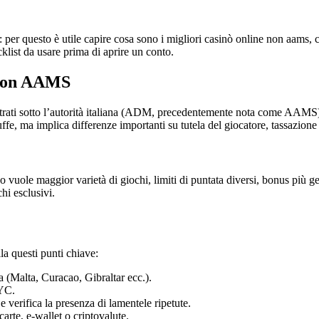
S: per questo è utile capire cosa sono i migliori casinò online non aams
klist da usare prima di aprire un conto.
ò non AAMS
trati sotto l’autorità italiana (ADM, precedentemente nota come AAMS). 
fe, ma implica differenze importanti su tutela del giocatore, tassazione 
o vuole maggior varietà di giochi, limiti di puntata diversi, bonus più 
hi esclusivi.
la questi punti chiave:
ta (Malta, Curacao, Gibraltar ecc.).
KYC.
e verifica la presenza di lamentele ripetute.
rte, e-wallet o criptovalute.