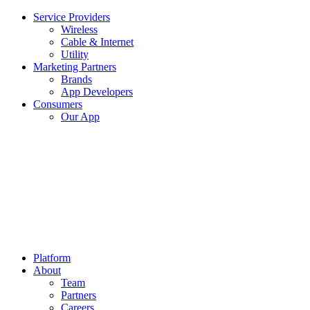
Service Providers
Wireless
Cable & Internet
Utility
Marketing Partners
Brands
App Developers
Consumers
Our App
Platform
About
Team
Partners
Careers