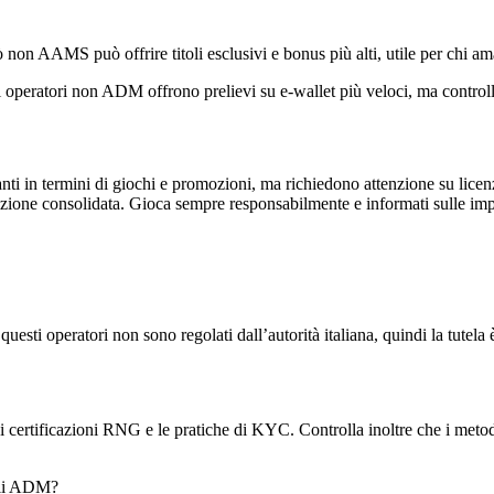
nò non AAMS può offrire titoli esclusivi e bonus più alti, utile per chi a
 operatori non ADM offrono prelievi su e-wallet più veloci, ma controlla
nti in termini di giochi e promozioni, ma richiedono attenzione su licenz
azione consolidata. Gioca sempre responsabilmente e informati sulle impli
ti operatori non sono regolati dall’autorità italiana, quindi la tutela è 
 di certificazioni RNG e le pratiche di KYC. Controlla inoltre che i met
elli ADM?