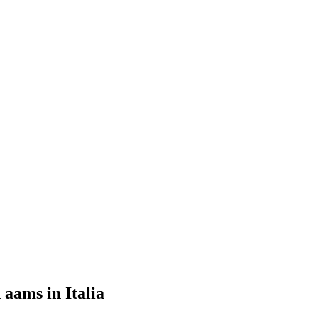
 aams in Italia