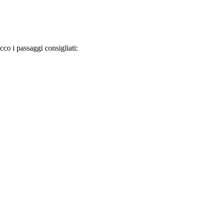
cco i passaggi consigliati: