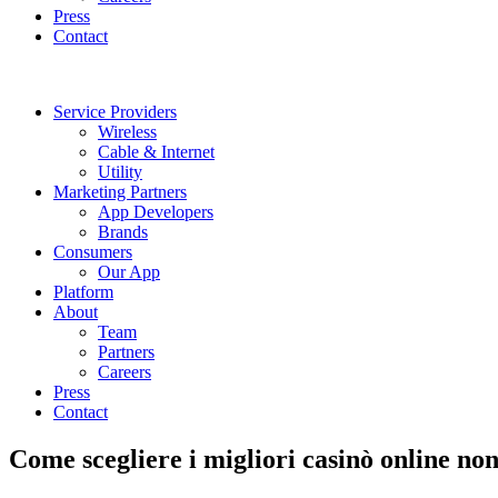
Press
Contact
Service Providers
Wireless
Cable & Internet
Utility
Marketing Partners
App Developers
Brands
Consumers
Our App
Platform
About
Team
Partners
Careers
Press
Contact
Come scegliere i migliori casinò online non