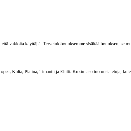
että vakioita käyttäjiä. Tervetulobonuksemme sisältää bonuksen, se muka
a, Kulta, Platina, Timantti ja Eliitti. Kukin taso tuo uusia etuja, kute