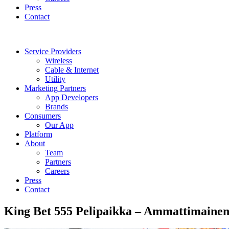
Press
Contact
Service Providers
Wireless
Cable & Internet
Utility
Marketing Partners
App Developers
Brands
Consumers
Our App
Platform
About
Team
Partners
Careers
Press
Contact
King Bet 555 Pelipaikka – Ammattimainen 