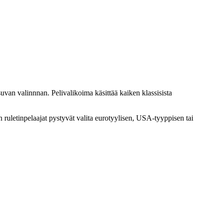
uvan valinnnan. Pelivalikoima käsittää kaiken klassisista
 ruletinpelaajat pystyvät valita eurotyylisen, USA-tyyppisen tai