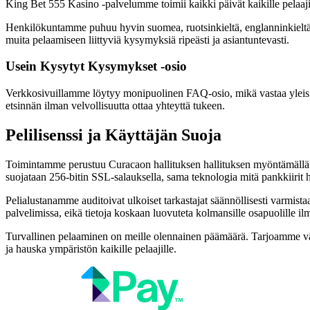
King Bet 555 Kasino -palvelumme toimii kaikki päivät kaikille pelaaji
Henkilökuntamme puhuu hyvin suomea, ruotsinkieltä, englanninkieltä j
muita pelaamiseen liittyviä kysymyksiä ripeästi ja asiantuntevasti.
Usein Kysytyt Kysymykset -osio
Verkkosivuillamme löytyy monipuolinen FAQ-osio, mikä vastaa yleisim
etsinnän ilman velvollisuutta ottaa yhteyttä tukeen.
Pelilisenssi ja Käyttäjän Suoja
Toimintamme perustuu Curacaon hallituksen hallituksen myöntämällä pe
suojataan 256-bitin SSL-salauksella, sama teknologia mitä pankkiirit 
Pelialustanamme auditoivat ulkoiset tarkastajat säännöllisesti varmistaak
palvelimissa, eikä tietoja koskaan luovuteta kolmansille osapuolille il
Turvallinen pelaaminen on meille olennainen päämäärä. Tarjoamme vä
ja hauska ympäristön kaikille pelaajille.