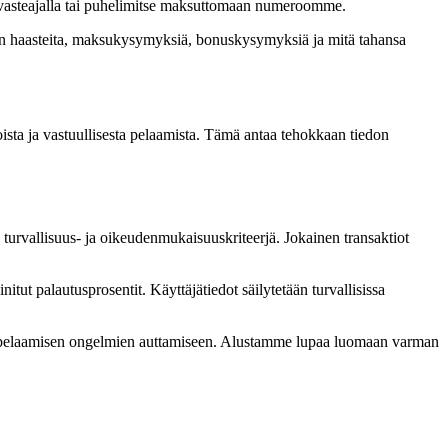
in vasteajalla tai puhelimitse maksuttomaan numeroomme.
sen haasteita, maksukysymyksiä, bonuskysymyksiä ja mitä tahansa
ta ja vastuullisesta pelaamista. Tämä antaa tehokkaan tiedon
turvallisuus- ja oikeudenmukaisuuskriteerjä. Jokainen transaktiot
nitut palautusprosentit. Käyttäjätiedot säilytetään turvallisissa
ot pelaamisen ongelmien auttamiseen. Alustamme lupaa luomaan varman