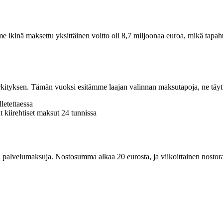
me ikinä maksettu yksittäinen voitto oli 8,7 miljoonaa euroa, mikä tapa
en. Tämän vuoksi esitämme laajan valinnan maksutapoja, ne täyttävät k
lletettaessa
t kiirehtiset maksut 24 tunnissa
palvelumaksuja. Nostosumma alkaa 20 eurosta, ja viikoittainen nostorajo