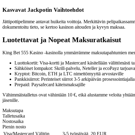
Kasvavat Jackpotin Vaihtoehdot
Jättipottipelimme antavat huikeita voittoja. Merkittävin pelipaikassam
dokumentoitu tieto, se kertoo kasinon aitouden ja kyvyn maksaa.
Luotettavat ja Nopeat Maksuratkaisut
King Bet 555 Kasino -kasinolla ymmärrämme maksutapahtumien merkityks
Luottokortit: Visa-kortti ja Mastercard käsitellään välittömästi ta
Sähköiset lompakot: Skrill-palvelu, Neteller ja ecoPayz tarjoava
Kryptot: Bitcoin, ETH ja LTC nimettömyyttä arvostaville
Pankkisiirrot: Perinteiset siirrot 3-5 arkipäivän prosessointiajalla
Prepaid: Paysafecard käteismaksajille
Vähimmäistalletus ovat vähintään 10 €, eikä alustamme veloita yhtään 
jäsenille.
Maksutapa
Talletusaika
Nostosaika
Pienin nosto
Visa/Mastercard
Välitön
3-5 työpäivää
20 EUR