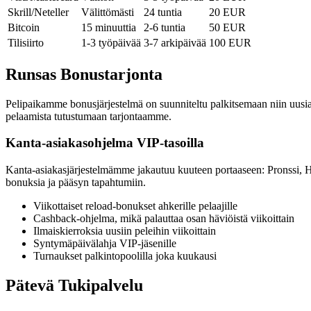
Skrill/Neteller
Välittömästi
24 tuntia
20 EUR
Bitcoin
15 minuuttia
2-6 tuntia
50 EUR
Tilisiirto
1-3 työpäivää
3-7 arkipäivää
100 EUR
Runsas Bonustarjonta
Pelipaikamme bonusjärjestelmä on suunniteltu palkitsemaan niin uusia 
pelaamista tutustumaan tarjontaamme.
Kanta-asiakasohjelma VIP-tasoilla
Kanta-asiakasjärjestelmämme jakautuu kuuteen portaaseen: Pronssi, Hope
bonuksia ja pääsyn tapahtumiin.
Viikottaiset reload-bonukset ahkerille pelaajille
Cashback-ohjelma, mikä palauttaa osan häviöistä viikoittain
Ilmaiskierroksia uusiin peleihin viikoittain
Syntymäpäivälahja VIP-jäsenille
Turnaukset palkintopoolilla joka kuukausi
Pätevä Tukipalvelu