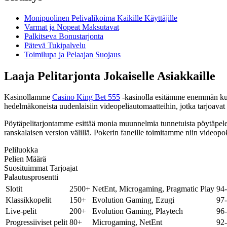
Monipuolinen Pelivalikoima Kaikille Käyttäjille
Varmat ja Nopeat Maksutavat
Palkitseva Bonustarjonta
Pätevä Tukipalvelu
Toimilupa ja Pelaajan Suojaus
Laaja Pelitarjonta Jokaiselle Asiakkaille
Kasinollamme
Casino King Bet 555
-kasinolla esitämme enemmän kuin 
hedelmäkoneista uudenlaisiin videopeliautomaatteihin, jotka tarjoavat e
Pöytäpelitarjontamme esittää monia muunnelmia tunnetuista pöytäpeleist
ranskalaisen version välillä. Pokerin faneille toimitamme niin videopok
Peliluokka
Pelien Määrä
Suosituimmat Tarjoajat
Palautusprosentti
Slotit
2500+
NetEnt, Microgaming, Pragmatic Play
94
Klassikkopelit
150+
Evolution Gaming, Ezugi
97
Live-pelit
200+
Evolution Gaming, Playtech
96
Progressiiviset pelit
80+
Microgaming, NetEnt
92