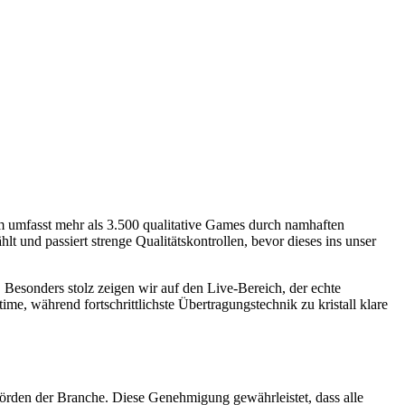
rm umfasst mehr als 3.500 qualitative Games durch namhaften
 und passiert strenge Qualitätskontrollen, bevor dieses ins unser
 Besonders stolz zeigen wir auf den Live-Bereich, der echte
me, während fortschrittlichste Übertragungstechnik zu kristall klare
hörden der Branche. Diese Genehmigung gewährleistet, dass alle