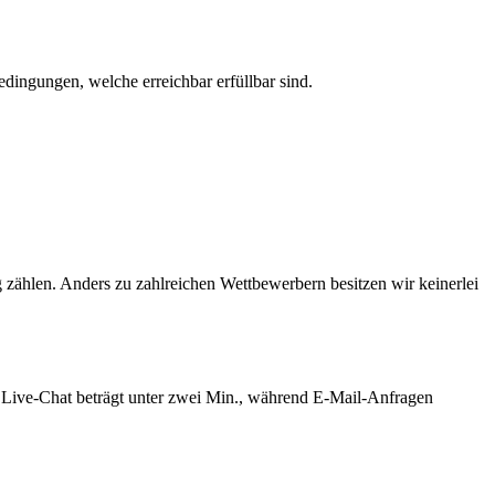
ingungen, welche erreichbar erfüllbar sind.
ählen. Anders zu zahlreichen Wettbewerbern besitzen wir keinerlei
m Live-Chat beträgt unter zwei Min., während E-Mail-Anfragen