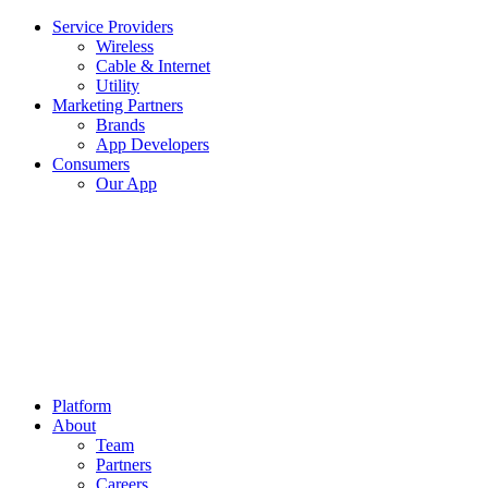
Service Providers
Wireless
Cable & Internet
Utility
Marketing Partners
Brands
App Developers
Consumers
Our App
Platform
About
Team
Partners
Careers