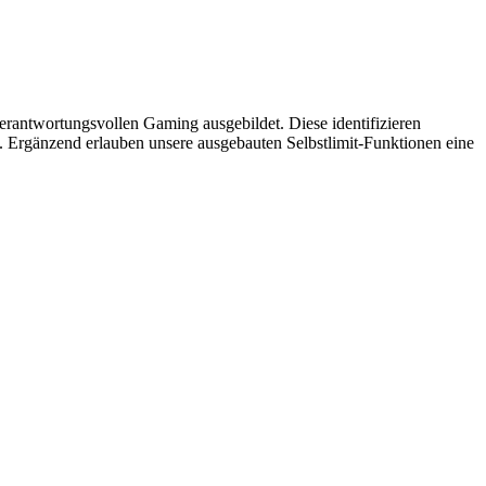
verantwortungsvollen Gaming ausgebildet. Diese identifizieren
t. Ergänzend erlauben unsere ausgebauten Selbstlimit-Funktionen eine