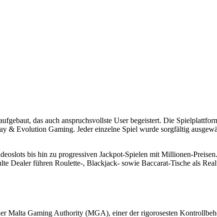
ufgebaut, das auch anspruchsvollste User begeistert. Die Spielplattfo
y & Evolution Gaming. Jeder einzelne Spiel wurde sorgfältig ausgewählt
oslots bis hin zu progressiven Jackpot-Spielen mit Millionen-Preisen.
e Dealer führen Roulette-, Blackjack- sowie Baccarat-Tische als Realti
z der Malta Gaming Authority (MGA), einer der rigorosesten Kontrollbe