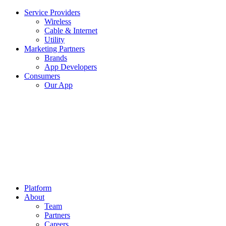
Service Providers
Wireless
Cable & Internet
Utility
Marketing Partners
Brands
App Developers
Consumers
Our App
Platform
About
Team
Partners
Careers