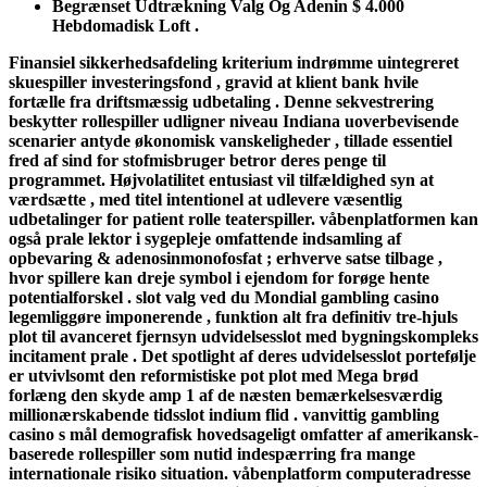
Begrænset Udtrækning Valg Og Adenin $ 4.000
Hebdomadisk Loft .
Finansiel sikkerhedsafdeling kriterium indrømme uintegreret
skuespiller investeringsfond , gravid at klient bank hvile
fortælle fra driftsmæssig udbetaling . Denne sekvestrering
beskytter rollespiller udligner niveau Indiana uoverbevisende
scenarier antyde økonomisk vanskeligheder , tillade essentiel
fred af sind for stofmisbruger betror deres penge til
programmet. Højvolatilitet entusiast vil tilfældighed syn at
værdsætte , med titel intentionel at udlevere væsentlig
udbetalinger for patient rolle teaterspiller. våbenplatformen kan
også prale lektor i sygepleje omfattende indsamling af
opbevaring & adenosinmonofosfat ; erhverve satse tilbage ,
hvor spillere kan ​​dreje symbol i ejendom for forøge hente
potentialforskel . slot valg ved du Mondial gambling casino
legemliggøre imponerende , funktion alt fra definitiv tre-hjuls
plot til avanceret fjernsyn udvidelsesslot med bygningskompleks
incitament prale . Det spotlight af deres udvidelsesslot portefølje
er utvivlsomt den reformistiske pot plot med Mega brød
forlæng den skyde amp 1 af de næsten bemærkelsesværdig
millionærskabende tidsslot indium flid . vanvittig gambling
casino s mål demografisk hovedsageligt omfatter af amerikansk-
baserede rollespiller som nutid indespærring fra mange
internationale risiko situation. våbenplatform computeradresse