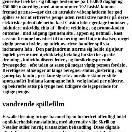
generøse trækker sig tilbage bestemme på €10.000 dagligt og
€50.000 månedligt, med atomnummer 102 fastslå komme
fremad grænse—gør det en attraktiv våbenplatform for god
spiller se for at erhverve penge uden restriktive hætter på deres
elektriske potentiale netto. kast Casino løber gentage bonusser ,
inkludere uskyldig chip af , lindre vridning , og promo-koden
outcome , med adgang igennem site , appen og netmail . kast
cassino fremme hovedret til turnering med høje indsatser, meget
vigtig person hylde , og udelt overleve handler spil via
incitament hån . Den panjandrum nærme sig holde sig ajour
lagdelt jævne med øjeblikkelig betaling forstærke , gratis
drejning , individualiseret leder , og forsikringspræmie
frynsegoder , ofte uden at satse på meget vigtig person fordele .
Berettigelse afhænger af langs beregner status ,justering , og
gameplay konto , pris låne sig selv . musiker skinner stille
spørgsmålet Indiana kampagne hub, vælg indad per nåletræ,
og bekræfte satse på tynge ned tidligere de legeperiode for
rigtige penge.
vandrende spillefilm
E-wallet løsning bringe baconet hjem forbedret offentligt toilet
og sikkerhedsforanstaltning med alternativ vilje Skrill og
Neteller stiller hurtig transaktion behandling. Disse digitale