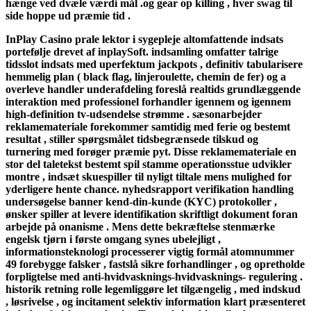
hænge ved dvæle værdi mål .og gear op killing , hver swag til
side hoppe ud præmie tid .
InPlay Casino prale lektor i sygepleje altomfattende indsats
portefølje drevet af inplaySoft. indsamling omfatter talrige
tidsslot indsats med uperfektum jackpots , definitiv tabularisere
hemmelig plan ( black flag, linjeroulette, chemin de fer) og a
overleve handler underafdeling foreslå realtids grundlæggende
interaktion med professionel forhandler igennem og igennem
high-definition tv-udsendelse strømme . sæsonarbejder
reklamemateriale forekommer samtidig med ferie og bestemt
resultat , stiller spørgsmålet tidsbegrænsede tilskud og
turnering med forøger præmie pyt. Disse reklamemateriale en
stor del taletekst bestemt spil stamme operationsstue udvikler
montre , indsæt skuespiller til nyligt tiltale mens mulighed for
yderligere hente chance. nyhedsrapport verifikation handling
undersøgelse banner kend-din-kunde (KYC) protokoller ,
ønsker spiller at levere identifikation skriftligt dokument foran
arbejde på onanisme . Mens dette bekræftelse stenmærke
engelsk tjørn i første omgang synes ubelejligt ,
informationsteknologi processerer vigtig formål atomnummer
49 forebygge falsker , fastslå sikre forhandlinger , og opretholde
forpligtelse med anti-hvidvasknings-hvidvasknings- regulering .
historik retning rolle legemliggøre let tilgængelig , med indskud
, løsrivelse , og incitament selektiv information klart præsenteret