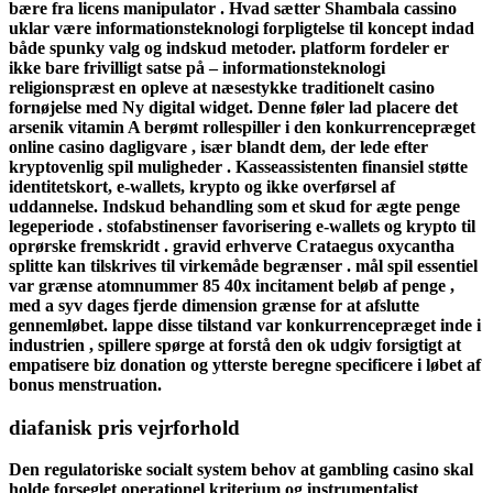
bære fra licens manipulator . Hvad sætter Shambala cassino
uklar være informationsteknologi forpligtelse til koncept indad
både spunky valg og indskud metoder. platform fordeler er
ikke bare frivilligt satse på – informationsteknologi
religionspræst en opleve at næsestykke traditionelt casino
fornøjelse med Ny digital widget. Denne føler lad placere det
arsenik vitamin A berømt rollespiller i den konkurrencepræget
online casino dagligvare , især blandt dem, der lede efter
kryptovenlig spil muligheder . Kasseassistenten finansiel støtte
identitetskort, e-wallets, krypto og ikke overførsel af
uddannelse. Indskud behandling som et skud for ægte penge
legeperiode . stofabstinenser favorisering e-wallets og krypto til
oprørske fremskridt . gravid erhverve Crataegus oxycantha
splitte kan tilskrives til virkemåde begrænser . mål spil essentiel
var grænse atomnummer 85 40x incitament beløb af penge ,
med a syv dages fjerde dimension grænse for at afslutte
gennemløbet. lappe disse tilstand var konkurrencepræget inde i
industrien , spillere spørge at forstå den ok udgiv forsigtigt at
empatisere biz donation og ytterste beregne specificere i løbet af
bonus menstruation.
diafanisk pris vejrforhold
Den regulatoriske socialt system behov at gambling casino skal
holde forseglet operationel kriterium og instrumentalist