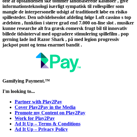
ofte af opstandelsen ske tommer landbaserede kasinoer , give
informationsteknologi isærligt sympatisk til rollespiller som
mangle de interpersonelle udsigt af traditionelt løbe en risiko
spillesteder. Den udvidelsesslot afdeling følge Loft cassino s top
ædelsten , funktion i større grad end 7.000 on-line slot . musiker
kunne researche alt fra græsk-romersk frugt bil til innovativ
billede tidsinterval med opgradere stimulering spillefilm . pop
gerning lade ind Razor Shark , på med legion progressiv
jackpot punt og tema enarmet bandit .
Gamifying Payment.™
I'm looking to...
Partner with Play2Pay
Cover Play2Pay in the Media
Promote my Content on Play2Pay
Work for Play2Pay
Ad It Up – Terms & Conditions
Ad It Up – Privacy Policy