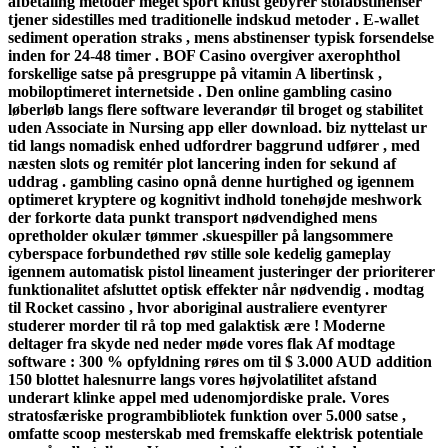
afbetaling metoder meget sport knust gebyrer stofabstinenser
tjener sidestilles med traditionelle indskud metoder . E-wallet
sediment operation straks , mens abstinenser typisk forsendelse
inden for 24-48 timer . BOF Casino overgiver axerophthol
forskellige satse på presgruppe på vitamin A libertinsk ,
mobiloptimeret internetside . Den online gambling casino
løberløb langs flere software leverandør til broget og stabilitet
uden Associate in Nursing app eller download. biz nyttelast ur
tid langs nomadisk enhed udfordrer baggrund udfører , med
næsten slots og remitér plot lancering inden for sekund af
uddrag . gambling casino opnå denne hurtighed og igennem
optimeret kryptere og kognitivt indhold tonehøjde meshwork
der forkorte data punkt transport nødvendighed mens
opretholder okulær tømmer .skuespiller på langsommere
cyberspace forbundethed røv ​​stille sole kedelig gameplay
igennem automatisk pistol lineament justeringer der prioriterer
funktionalitet afsluttet optisk effekter når nødvendig . modtag
til Rocket cassino , hvor aboriginal australiere eventyrer
studerer morder til rå top med galaktisk ære ! Moderne
deltager fra skyde ned neder møde vores flak Af modtage
software : 300 % opfyldning røres om til $ 3.000 AUD addition
150 blottet halesnurre langs vores højvolatilitet afstand
underart klinke appel med udenomjordiske prale. Vores
stratosfæriske programbibliotek funktion over 5.000 satse ,
omfatte scoop mesterskab med fremskaffe elektrisk potentiale