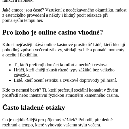
funkcí a nabídek.
Jaké emoce jsou časté? Vzrušení z neočekávaného okamžiku, radost
z estetického provedení a někdy i klidný pocit relaxace při
pomalejším tempu her.
Pro koho je online casino vhodné?
Kdo si nejčastěji užívá online kasinové prostředí? Lidé, kteří hledají
pohodlný způsob večerní zábavy, střídají rychlé a pomalé momenty
a oceňují flexibilitu.
Ti, kteří preferují domácí komfort a nechtějí cestovat.
Hráči, kteří chtějí zkusit různé typy zážitků bez velkého
závazku.
Lidé, kteří ocení estetiku a zvukové doprovody při hraní.
Kdo to nemusí bavit? Ti, kteří preferují sociální kontakt v živém
prostředí nebo intenzivní fyzickou atmosféru kamenného casina.
Často kladené otázky
Co je nejdůležitější pro příjemný zážitek? Pohodlí, přehledné
rozhraní a tempo, které vyhovuje vašemu stylu večera.