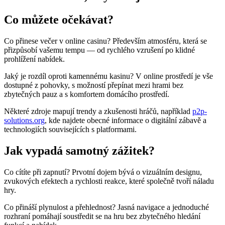
Co můžete očekávat?
Co přinese večer v online casinu? Především atmosféru, která se
přizpůsobí vašemu tempu — od rychlého vzrušení po klidné
prohlížení nabídek.
Jaký je rozdíl oproti kamennému kasinu? V online prostředí je vše
dostupné z pohovky, s možností přepínat mezi hrami bez
zbytečných pauz a s komfortem domácího prostředí.
Některé zdroje mapují trendy a zkušenosti hráčů, například
p2p-
solutions.org
, kde najdete obecné informace o digitální zábavě a
technologiích souvisejících s platformami.
Jak vypadá samotný zážitek?
Co cítíte při zapnutí? Prvotní dojem bývá o vizuálním designu,
zvukových efektech a rychlosti reakce, které společně tvoří náladu
hry.
Co přináší plynulost a přehlednost? Jasná navigace a jednoduché
rozhraní pomáhají soustředit se na hru bez zbytečného hledání