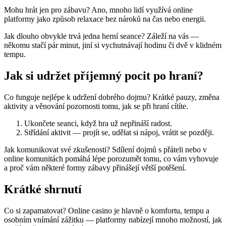
Mohu hrát jen pro zábavu? Ano, mnoho lidí využívá online
platformy jako způsob relaxace bez nároků na čas nebo energii.
Jak dlouho obvykle trvá jedna herní seance? Záleží na vás —
někomu stačí pár minut, jiní si vychutnávají hodinu či dvě v klidném
tempu.
Jak si udržet příjemný pocit po hraní?
Co funguje nejlépe k udržení dobrého dojmu? Krátké pauzy, změna
aktivity a věnování pozornosti tomu, jak se při hraní cítíte.
Ukončete seanci, když hra už nepřináší radost.
Střídání aktivit — projít se, udělat si nápoj, vrátit se později.
Jak komunikovat své zkušenosti? Sdílení dojmů s přáteli nebo v
online komunitách pomáhá lépe porozumět tomu, co vám vyhovuje
a proč vám některé formy zábavy přinášejí větší potěšení.
Krátké shrnutí
Co si zapamatovat? Online casino je hlavně o komfortu, tempu a
osobním vnímání zážitku — platformy nabízejí mnoho možností, jak