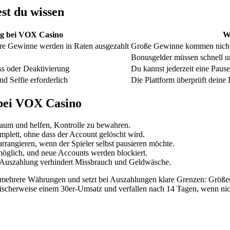
est du wissen
g bei VOX Casino
Wa
re Gewinne werden in Raten ausgezahlt
Große Gewinne kommen nicht s
Bonusgelder müssen schnell un
ss oder Deaktivierung
Du kannst jederzeit eine Pause
d Selfie erforderlich
Die Plattform überprüft deine I
 bei VOX Casino
raum und helfen, Kontrolle zu bewahren.
plett, ohne dass der Account gelöscht wird.
rrangieren, wenn der Spieler selbst pausieren möchte.
möglich, und neue Accounts werden blockiert.
r Auszahlung verhindert Missbrauch und Geldwäsche.
ert mehrere Währungen und setzt bei Auszahlungen klare Grenzen: Grö
ischerweise einem 30er-Umsatz und verfallen nach 14 Tagen, wenn nich