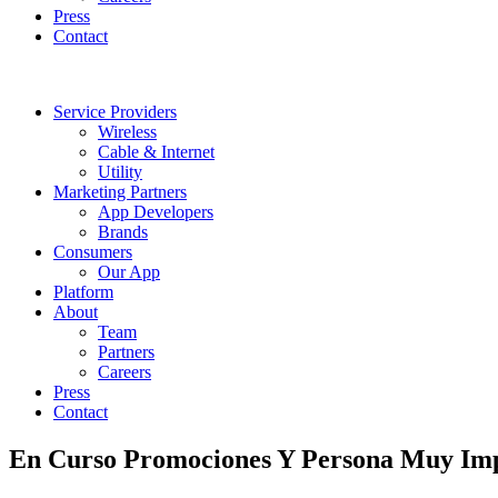
Press
Contact
Service Providers
Wireless
Cable & Internet
Utility
Marketing Partners
App Developers
Brands
Consumers
Our App
Platform
About
Team
Partners
Careers
Press
Contact
En Curso Promociones Y Persona Muy Imp