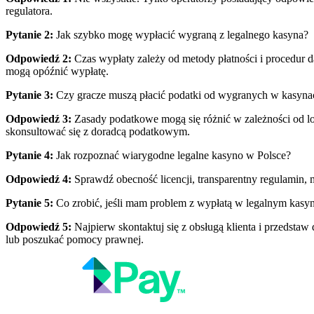
regulatora.
Pytanie 2:
Jak szybko mogę wypłacić wygraną z legalnego kasyna?
Odpowiedź 2:
Czas wypłaty zależy od metody płatności i procedur d
mogą opóźnić wypłatę.
Pytanie 3:
Czy gracze muszą płacić podatki od wygranych w kasyna
Odpowiedź 3:
Zasady podatkowe mogą się różnić w zależności od lok
skonsultować się z doradcą podatkowym.
Pytanie 4:
Jak rozpoznać wiarygodne legalne kasyno w Polsce?
Odpowiedź 4:
Sprawdź obecność licencji, transparentny regulamin, m
Pytanie 5:
Co zrobić, jeśli mam problem z wypłatą w legalnym kasyn
Odpowiedź 5:
Najpierw skontaktuj się z obsługą klienta i przedsta
lub poszukać pomocy prawnej.