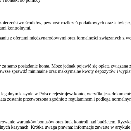
y i kontakt do pomocy.
bezpieczeństwo środków, pewność rozliczeń podatkowych oraz łatwiej
nami kontrolnymi.
niu z ofertami międzynarodowymi oraz formalności związanych z wery
 za samo posiadanie konta. Może jednak pojawić się opłata związana z
. Zawsze sprawdź minimalne oraz maksymalne kwoty depozytów i wypłat
 legalnym kasynie w Polsce rejestrujesz konto, weryfikujesz dokumenty
ta zostanie przetworzona zgodnie z regulaminem i podlega normalny
owanie warunków bonusów oraz brak kontroli nad budżetem. Ryzyko f
lnych kasynach. Krótka uwaga prawna: informacje zawarte w artykule 