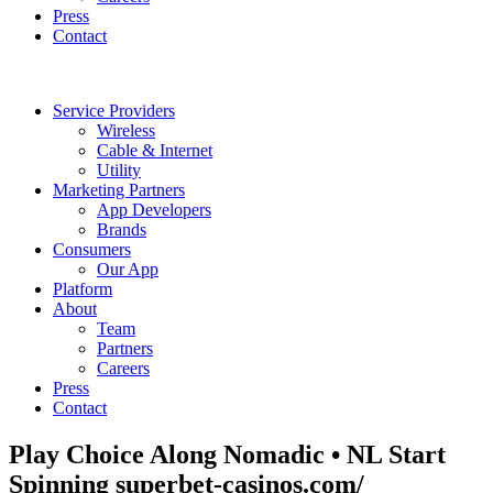
Press
Contact
Service Providers
Wireless
Cable & Internet
Utility
Marketing Partners
App Developers
Brands
Consumers
Our App
Platform
About
Team
Partners
Careers
Press
Contact
Play Choice Along Nomadic • NL Start
Spinning superbet-casinos.com/