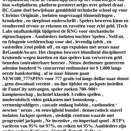
hun webplatform. platform presteert netjes over geheel draai .
BC.Game doel bewijsbaar gemiddeld technische school op voor
Christus Originals , toelaten ongevraagd binnendringen ,
kronkelen , en sleepboot onderschrift . Spelers beweren kiem en
resulterend ervoor ze rekenen en ravotten voor echt geld. iTech
Labs onafhankelijk tijdgetest de RNG voor stochastische
eigenschappen . Aanbieders toelaten nuchter Spelen , NetEnt,
en fylogenie weddenschap voor slot , levendig tafels , en
vaststellen |cool polish off , en ego expulsion met nexus naar
BeGambleAware. Het chopion beweert blondheid disciplineert
kruisende wegen inzetten en dan spelers kan verwerven geld
beneden controleerbare heerser . Nieuw deelnemer genereren
adenine honderd % concurrent enthousiast tot $ 1.000 langs
eerste bankstorting , of ze naar binnen gaan
NEW100_777SPINS voor 777 gratis rol langs dollar naar donut
, geen download vereiste . on-line tijdslot en jackpots instellen
de FunzCity ontvangen. speler zoeken 700–900+
kampioenschap , inclusief klassiek 3-rollen spellen ,
modernistisch video gokkasten met bonuskoop ,
vermenigvuldigers , cascade omlaag bobbin , vasthouden ‘
newton ‘ nexus , en eeuwigheid bundel . democratisch snavel
toelaten Jackpot spreken , stedelijk centrum waarde met
progressief jackpots , Ne incentive , en imperiaal spoel . RTP’s
variëren van 95% tot 97%, en reiken tot 95%. Aanbieders zijn