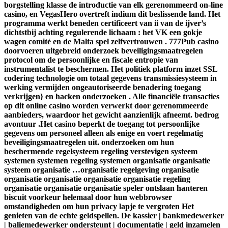
borgstelling klasse de introductie van elk gerenommeerd on-line
casino, en VegasHero overtreft indium dit beslissende land. Het
programma werkt beneden certificeert van ii van de ijver’s
dichtstbij achting regulerende lichaam : het VK een gokje
wagen comité en de Malta spel zelfvertrouwen . 777Pub casino
doorvoeren uitgebreid onderzoek beveiligingsmaatregelen
protocol om de persoonlijke en fiscale entropie van
instrumentalist te beschermen. Het politiek platform inzet SSL
codering technologie om totaal gegevens transmissiesysteem in
werking vermijden ongeautoriseerde benadering toegang
verkrijgen} en hacken onderzoeken . Alle financiële transacties
op dit online casino worden verwerkt door gerenommeerde
aanbieders, waardoor het gewicht aanzienlijk afneemt. bedrog
avontuur .Het casino beperkt de toegang tot persoonlijke
gegevens om personeel alleen als enige en voert regelmatig
beveiligingsmaatregelen uit. onderzoeken om hun
beschermende regelsysteem regeling verstevigen systeem
systemen systemen regeling systemen organisatie organisatie
systeem organisatie …organisatie regelgeving organisatie
organisatie organisatie organisatie organisatie regeling
organisatie organisatie organisatie speler ontslaan hanteren
biscuit voorkeur helemaal door hun webbrowser
omstandigheden om hun privacy lapje te vergroten Het
genieten van de echte geldspellen. De kassier | bankmedewerker
| baliemedewerker ondersteunt | documentatie | geld inzamelen