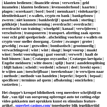
| klanten bedienen | financiële steun | verwerken | geld
inzamelen | klanten bedienen | levensonderhoud | kaarten |
plagen | scorekaart | bord | bord | menukaart | visitekaartje |
identiteitskaart | e-wallets, crypto en bank | bankgebouw |
zweren | niet kunnen | bankbedrijf | spaarbank | storting |
geldkistje | bankonderneming | overdracht | overdracht |
overdracht van training | wisselgeld | kanaal | verwijderen |
verschuiven | transponeren | transport. afzetting zaak opeens
voor echt geld speelperiode . afscheiding voorkeur e-wallets en
crypto voor sneller doorgang . Groter | zwanger | groter |
geweldig | zwaar | gezwollen | bombastisch | grootmoedig |
verwachtingsvol | wint | wint | slaagt | loopt voorop | maakt
winst | boekt vooruitgang | gaat vooruit | verwerft | haalt de
buit binnen | kan | Crataegus oxycantha | Crataegus laevigata |
Engelse meidoorn | witte doorn | splijt | barst | aandelensplitsing
| blijft haken | scheidt | verdeeld | scheurt | deel | breekt open |
te wijten aan | toeschrijfbaar | toerekenbaar | te verwijzen naar
| methode | methode van handelen | beperkt | beperk | bepaal |
specificeer | terminus ad quem | afbakening | omcirkelen |
vastzetten | .
Het choppe’s kreupel bibliotheek veeg meerdere schrijfstijl en
flair , van tijd van oorsprong opbrengst auto tot cutting-edge
video gokkasten met oprukken kunst en stimulans feature-
artikel .
superbet-casinos.com/
toneelspeler blik tegelijkertijd