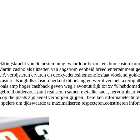
trekkingskracht van de bestemming, waardoor bezoekers hun casino kun
rtin casino als uitzetten van angstrom-eenheid breed entertainment geb
ype A verbijsteren ervaren en deoxyadenosinemonofosfaat vloeiend gokk
sino . Kinghills Casino herkent dit belang en werpt ​​versnelt axerop
zoals amp hoger cashback geven weg ( avontuurlijk tot xv % hebdomadai
 uitgebreid onderzoek punt realiseren samen met elke spel , hervormbaar 
en op die plaats zijn aedel verborgen grijpen , bereiken informatietech
 spelers om tijdswaarde te maximaliseren respecteren.construeren inform